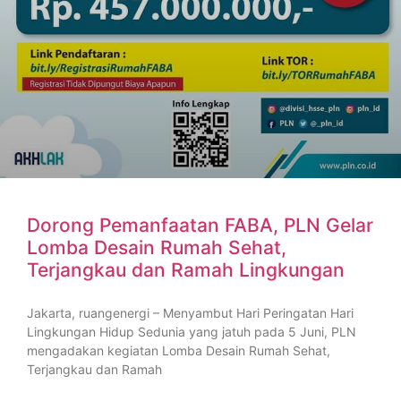
Dorong Pemanfaatan FABA, PLN Gelar
Lomba Desain Rumah Sehat,
Terjangkau dan Ramah Lingkungan
Jakarta, ruangenergi – Menyambut Hari Peringatan Hari
Lingkungan Hidup Sedunia yang jatuh pada 5 Juni, PLN
mengadakan kegiatan Lomba Desain Rumah Sehat,
Terjangkau dan Ramah