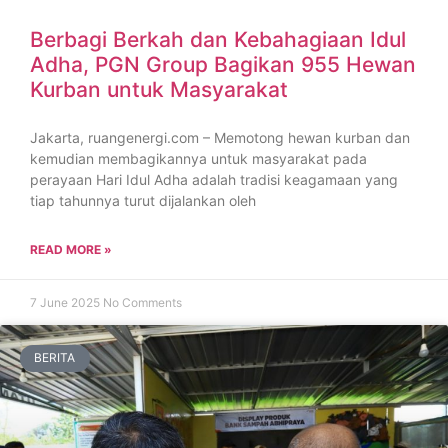
Berbagi Berkah dan Kebahagiaan Idul
Adha, PGN Group Bagikan 955 Hewan
Kurban untuk Masyarakat
Jakarta, ruangenergi.com – Memotong hewan kurban dan
kemudian membagikannya untuk masyarakat pada
perayaan Hari Idul Adha adalah tradisi keagamaan yang
tiap tahunnya turut dijalankan oleh
READ MORE »
7 June 2025
No Comments
BERITA