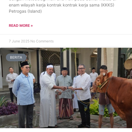
enam wilayah kerja kontrak kontrak kerja sama (KKKS)
Petrogas (Island)
READ MORE »
7 June 2025
No Comments
BERITA