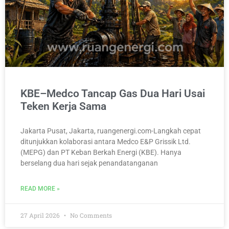
KBE–Medco Tancap Gas Dua Hari Usai
Teken Kerja Sama
Jakarta Pusat, Jakarta, ruangenergi.com-Langkah cepat
ditunjukkan kolaborasi antara Medco E&P Grissik Ltd.
(MEPG) dan PT Keban Berkah Energi (KBE). Hanya
berselang dua hari sejak penandatanganan
READ MORE »
27 April 2026
No Comments