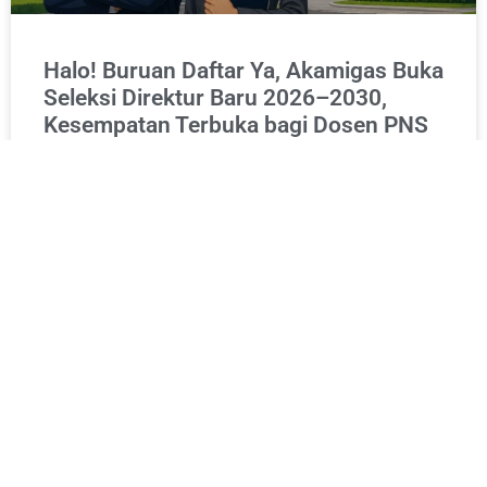
Halo! Buruan Daftar Ya, Akamigas Buka
Seleksi Direktur Baru 2026–2030,
Kesempatan Terbuka bagi Dosen PNS
Berpengalaman
Jakarta Pusat, Jakarta, ruangenergi.com-Kesempatan
emas terbuka bagi para akademisi di sektor energi dan
mineral. Politeknik Energi dan Mineral Akamigas resmi
mengumumkan seleksi Calon Direktur untuk
READ MORE »
27 April 2026
No Comments