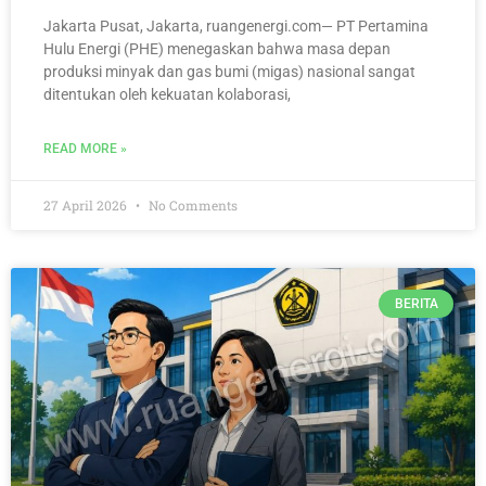
Jakarta Pusat, Jakarta, ruangenergi.com— PT Pertamina
Hulu Energi (PHE) menegaskan bahwa masa depan
produksi minyak dan gas bumi (migas) nasional sangat
ditentukan oleh kekuatan kolaborasi,
READ MORE »
27 April 2026
No Comments
BERITA