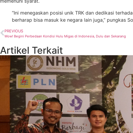
memenuhi syarat.
“Ini menegaskan posisi unik TRK dan dedikasi terha
berharap bisa masuk ke negara lain juga,” pungkas So
PREVIOUS
Wow! Begini Perbedaan Kondisi Hulu Migas di Indonesia, Dulu dan Sekarang
Artikel Terkait