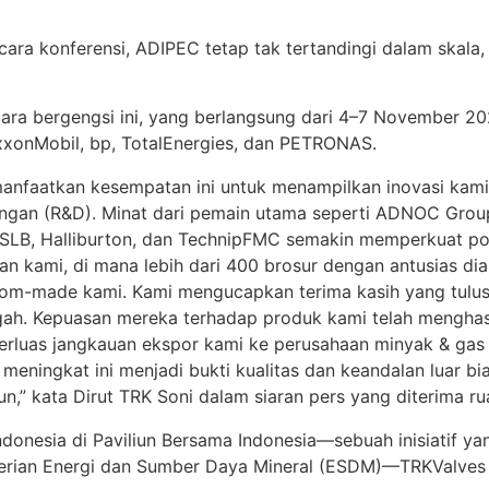
ara konferensi, ADIPEC tetap tak tertandingi dalam skala
ara bergengsi ini, yang berlangsung dari 4–7 November 20
xxonMobil, bp, TotalEnergies, dan PETRONAS.
nfaatkan kesempatan ini untuk menampilkan inovasi kami 
gan (R&D). Minat dari pemain utama seperti ADNOC Group
 SLB, Halliburton, dan TechnipFMC semakin memperkuat pot
stan kami, di mana lebih dari 400 brosur dengan antusias d
tom-made kami. Kami mengucapkan terima kasih yang tulus
gah. Kepuasan mereka terhadap produk kami telah mengha
luas jangkauan ekspor kami ke perusahaan minyak & gas b
 meningkat ini menjadi bukti kualitas dan keandalan luar b
n,” kata Dirut TRK Soni dalam siaran pers yang diterima r
ndonesia di Paviliun Bersama Indonesia—sebuah inisiatif ya
erian Energi dan Sumber Daya Mineral (ESDM)—TRKValves a