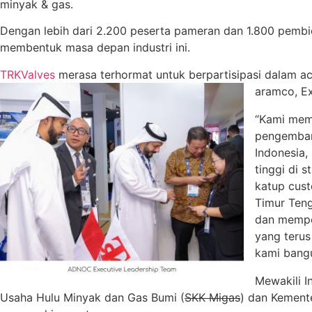
minyak & gas.
Dengan lebih dari 2.200 peserta pameran dan 1.800 pembic
membentuk masa depan industri ini.
TRKValves
merasa terhormat untuk berpartisipasi dalam ac
aramco, E
“Kami mema
pengemban
Indonesia,
tinggi di 
katup cus
Timur Ten
dan memper
yang terus
kami bangu
Mewakili I
Usaha Hulu Minyak dan Gas Bumi (
SKK Migas
) dan Kement