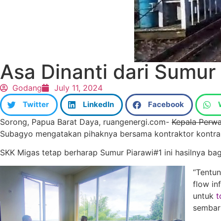
Asa Dinanti dari Sumur
Godang
July 11, 2024
Twitter
LinkedIn
Facebook
Sorong, Papua Barat Daya, ruangenergi.com-
Kepala Perwa
Subagyo mengatakan pihaknya bersama kontraktor kontrak 
SKK Migas tetap berharap Sumur Piarawi#1 ini hasilnya b
“Tentun
flow in
untuk
t
sembari