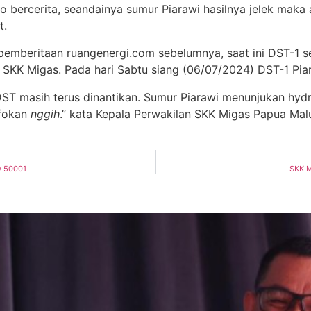
 bercerita, seandainya sumur Piarawi hasilnya jelek maka
t.
emberitaan ruangenergi.com sebelumnya, saat ini DST-1 s
SKK Migas. Pada hari Sabtu siang (06/07/2024) DST-1 Pia
DST masih terus dinantikan. Sumur Piarawi menunjukan hyd
nfokan
nggih
.” kata Kepala Perwakilan SKK Migas Papua Ma
O 50001
SKK M