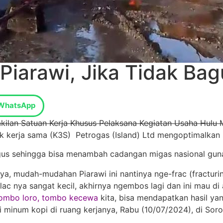
 Piarawi, Jika Tidak Ba
WhatsApp
kilan Satuan Kerja Khusus Pelaksana Kegiatan Usaha Hulu
kerja sama (K3S) Petrogas (Island) Ltd mengoptimalkan s
agus sehingga bisa menambah cadangan migas nasional gun
ya, mudah-mudahan Piarawi ini nantinya nge-frac (fracturi
flac nya sangat kecil, akhirnya ngembos lagi dan ini mau d
ombo loro, tombo kecewa
kita, bisa mendapatkan hasil ya
 minum kopi di ruang kerjanya, Rabu (10/07/2024), di Sor