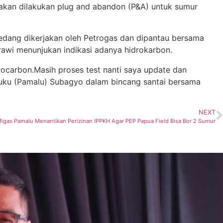
 akan dilakukan plug and abandon (P&A) untuk sumur
edang dikerjakan oleh Petrogas dan dipantau bersama
rawi menunjukan indikasi adanya hidrokarbon.
rocarbon.Masih proses test nanti saya update dan
luku (Pamalu) Subagyo dalam bincang santai bersama
NEXT
igas Pamalu Menantikan Perizinan IPPKH Agar PEP Papua Field Bisa Bor 2 Sumur