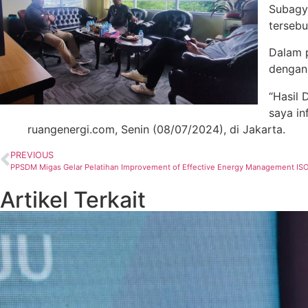
Subagyo
tersebu
Dalam p
dengan 
“Hasil 
saya i
ruangenergi.com, Senin (08/07/2024), di Jakarta.
PREVIOUS
PPSDM Migas Gelar Pelatihan Improvement of Effective Energy Management IS
Artikel Terkait