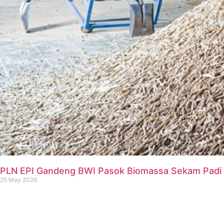
PLN EPI Gandeng BWI Pasok Biomassa Sekam Padi 
25 May 2026