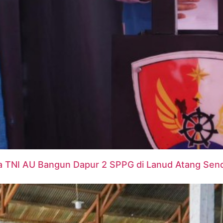
a TNI AU Bangun Dapur 2 SPPG di Lanud Atang Send