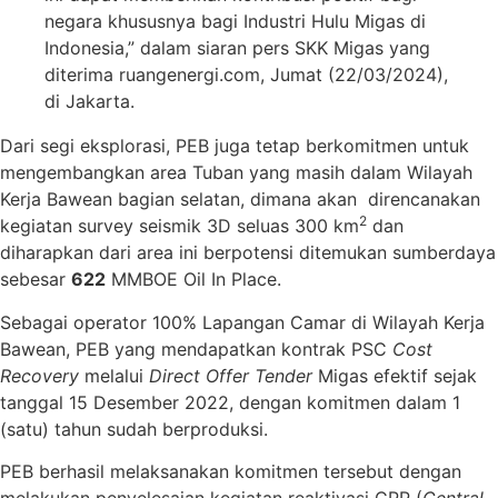
negara khususnya bagi Industri Hulu Migas di
Indonesia,” dalam siaran pers SKK Migas yang
diterima ruangenergi.com, Jumat (22/03/2024),
di Jakarta.
Dari segi eksplorasi, PEB juga tetap berkomitmen untuk
mengembangkan area Tuban yang masih dalam Wilayah
Kerja Bawean bagian selatan, dimana akan direncanakan
2
kegiatan survey seismik 3D seluas 300 km
dan
diharapkan dari area ini berpotensi ditemukan sumberdaya
sebesar
622
MMBOE Oil In Place.
Sebagai operator 100% Lapangan Camar di Wilayah Kerja
Bawean, PEB yang mendapatkan kontrak PSC
Cost
Recovery
melalui
Direct Offer Tender
Migas efektif sejak
tanggal 15 Desember 2022, dengan komitmen dalam 1
(satu) tahun sudah berproduksi.
PEB berhasil melaksanakan komitmen tersebut dengan
melakukan penyelesaian kegiatan reaktivasi CPP (
Central