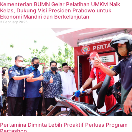
Kementerian BUMN Gelar Pelatihan UMKM Naik
Kelas, Dukung Visi Presiden Prabowo untuk
Ekonomi Mandiri dan Berkelanjutan
3 February 2025
Pertamina Diminta Lebih Proaktif Perluas Program
Pertashop