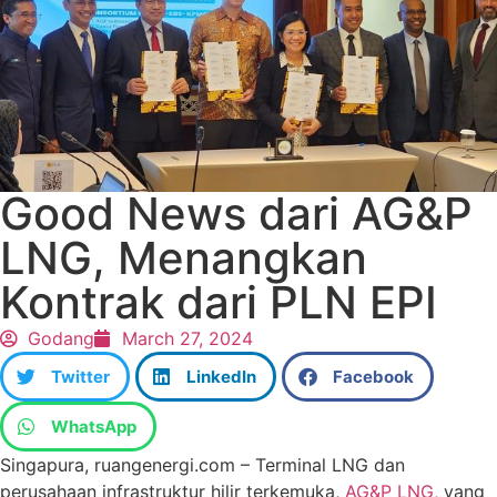
Good News dari AG&P
LNG, Menangkan
Kontrak dari PLN EPI
Godang
March 27, 2024
Twitter
LinkedIn
Facebook
WhatsApp
Singapura, ruangenergi.com – Terminal LNG dan
perusahaan infrastruktur hilir terkemuka,
AG&P LNG,
yang