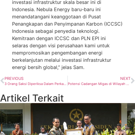
investasi infrastruktur skala besar ini di
Indonesia. Nebula Energy baru-baru ini
menandatangani keanggotaan di Pusat
Penangkapan dan Penyimpanan Karbon (ICCSC)
Indonesia sebagai penyedia teknologi.
Kemitraan dengan ICCSC dan PLN EPI ini
selaras dengan visi perusahaan kami untuk
mempromosikan pengembangan energi
berkelanjutan melalui investasi infrastruktur
energi bersih global,” jelas Sam.
PREVIOUS
NEXT
3 Orang Saksi Diperiksa Dalam Perkara Korupsi Pengelolaan Tata Niaga Komoditas Timah
Potensi Cadangan Migas di Wilayah Andaman Masih Cukup Besar, SKK Migas Dorong dan Kawal
Artikel Terkait