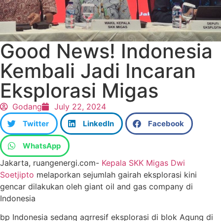
Good News! Indonesia
Kembali Jadi Incaran
Eksplorasi Migas
Godang
July 22, 2024
Twitter
LinkedIn
Facebook
WhatsApp
Jakarta, ruangenergi.com-
Kepala SKK Migas Dwi
Soetjipto
melaporkan sejumlah gairah eksplorasi kini
gencar dilakukan oleh giant oil and gas company di
Indonesia
bp Indonesia sedang agrresif eksplorasi di blok Agung di