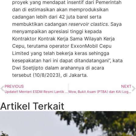
proyek yang mendapat insentif dari Pemerintah
dan di estimasikan akan memproduksikan
cadangan lebih dari 42 juta barel serta
membuktikan cadangan
reservoir clastics
. Saya
menyampaikan apresiasi tinggi kepada
Kontraktor Kontrak Kerja Sama Wilayah Kerja
Cepu, terutama operator ExxonMobil Cepu
Limited yang telah bekerja keras sehingga
kesepakatan hari ini dapat ditandatangani”, kata
Dwi Soetjipto dalam arahannya di acara
tersebut (10/8/2023), di Jakarta.
PREVIOUS
NEXT
Update!! Menteri ESDM Resmi Lantik Tri Winarno Jadi Dirjen Minerba
Wow, Bukit Asam (PTBA) dan KAI Logistik Teken Kerja Sama Jasa Bongkar Muat Batu Bara
Artikel Terkait