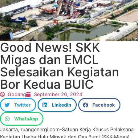
Good News! SKK
Migas dan EMCL
Selesaikan Kegiatan
Bor Kedua BUIC
Godang
September 20, 2024
Twitter
LinkedIn
Facebook
WhatsApp
Jakarta, ruangenergi.com-Satuan Kerja Khusus Pelaksana
Kegiatan Usaha Hulu Minyak dan Gas Bumi (
SKK Migas
)