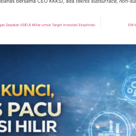
ibahas bersama CEO KKKS), ada
teknis subsurface, non-su
as Sepakat US$1,8 Miliar untuk Target Investasi Eksplorasi
ENI 