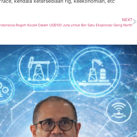
rface
, kendala ketersediaan rig, keekonomian, etc”
NEXT
Indonesia Rogoh Kocek Dalam US$100 Juta untuk Bor Satu Eksplorasi Geng North