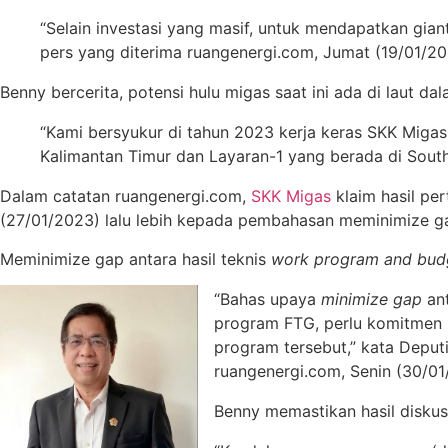
“Selain investasi yang masif, untuk mendapatkan gian
pers yang diterima ruangenergi.com, Jumat (19/01/202
Benny bercerita, potensi hulu migas saat ini ada di laut d
“Kami bersyukur di tahun 2023 kerja keras SKK Migas 
Kalimantan Timur dan Layaran-1 yang berada di South
Dalam catatan ruangenergi.com,
SKK Migas
klaim hasil pe
(27/01/2023) lalu lebih kepada pembahasan meminimize g
Meminimize gap antara hasil teknis
work program and bud
“Bahas upaya
minimize gap
ant
program FTG, perlu komitmen 
program tersebut,” kata Depu
ruangenergi.com, Senin (30/01
Benny memastikan hasil disku