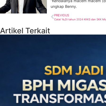
“Kendalanya macem macem (d
ungkap Benny.
PREVIOUS
Catat Ya,Di tahun 2024 KKKS dan SKK Mig
Artikel Terkait