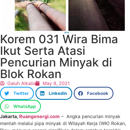
Korem 031 Wira Bima
Ikut Serta Atasi
Pencurian Minyak di
Blok Rokan
Galuh Alkalis
May 8, 2021
Twitter
LinkedIn
Facebook
WhatsApp
Jakarta,
Ruangenergi.com
– Angka pencurian minyak
mentah melalui pipa minyak di Wilayah Kerja (WK) Rokan,