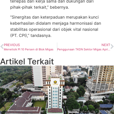
terlepas dari kerja sama dan dukungan dari
pihak-pihak terkait,” bebernya.
“Sinergitas dan keterpaduan merupakan kunci
keberhasilan didalam menjaga harmonisasi dan
stabilitas operasional dari objek vital nasional
(PT. CPI),” tandasnya.
PREVIOUS
NEXT
Menelisik PI 10 Persen di Blok Migas
Penggunaan TKDN Sektor Migas April 2021 Lebihi Target
Artikel Terkait