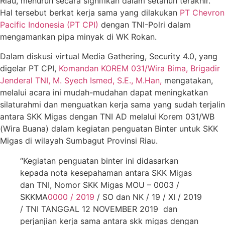
Riau, menurun secara signifikan dalam setahun terakhir.
Hal tersebut berkat kerja sama yang dilakukan
PT Chevron
Pacific Indonesia (PT CPI)
dengan TNI-Polri dalam
mengamankan pipa minyak di WK Rokan.
Dalam diskusi virtual Media Gathering, Security 4.0, yang
digelar PT CPI,
Komandan KOREM 031/Wira Bima, Brigadir
Jenderal TNI, M. Syech Ismed, S.E., M.Han,
mengatakan,
melalui acara ini mudah-mudahan dapat meningkatkan
silaturahmi dan menguatkan kerja sama yang sudah terjalin
antara SKK Migas dengan TNI AD melalui Korem 031/WB
(Wira Buana) dalam kegiatan penguatan Binter untuk SKK
Migas di wilayah Sumbagut Provinsi Riau.
“Kegiatan penguatan binter ini didasarkan
kepada nota kesepahaman antara SKK Migas
dan TNI, Nomor SKK Migas MOU – 0003 /
SKKMA
0000 / 2019
/ SO dan NK / 19 / XI / 2019
/ TNI TANGGAL 12 NOVEMBER 2019 dan
perjanjian kerja sama antara skk migas dengan