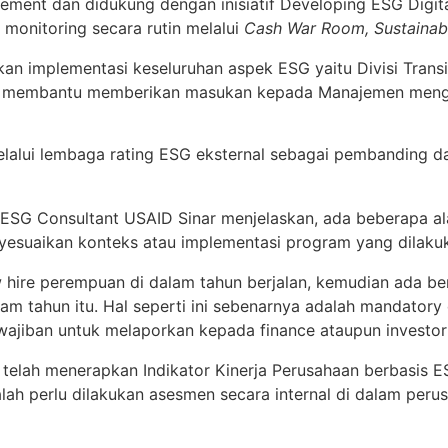
agement dan didukung dengan inisiatif Developing ESG Digit
n monitoring secara rutin melalui
Cash War Room, Sustainab
n implementasi keseluruhan aspek ESG yaitu Divisi Transis
g membantu memberikan masukan kepada Manajemen menge
melalui lembaga rating ESG eksternal sebagai pembanding d
ESG Consultant USAID Sinar menjelaskan, ada beberapa alat
yesuaikan konteks atau implementasi program yang dilaku
 hire perempuan di dalam tahun berjalan, kemudian ada be
m tahun itu. Hal seperti ini sebenarnya adalah mandatory 
ajiban untuk melaporkan kepada finance ataupun investor 
LN telah menerapkan Indikator Kinerja Perusahaan berbasis
ah perlu dilakukan asesmen secara internal di dalam peru