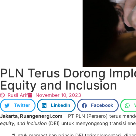
PLN Terus Dorong Impl
Equity and Inclusion
Rusli Arif
November 10, 2023
Twitter
LinkedIn
Facebook
Jakarta, Ruangenergi.com
– PT PLN (Persero) terus mendo
equity, and inclusion
(DEI) untuk menyongsong transisi ener
“Untuk memastikan prinsip DEI terimplementasi, dip