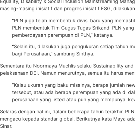
Equality, Disability & Social Inclusion Mainstreaming Man
masing-masing inisiatif dan progres inisiatif ESG, dilakuka
“PLN juga telah membentuk divisi baru yang memastika
PLN membentuk Tim Gugus Tugas Srikandi PLN yan
pemberdayaan perempuan di PLN,” katanya.
“Selain itu, dilakukan juga pengukuran setiap tahun 
bagi Perusahaan,” sambung Sinthya.
Sementara itu Noormaya Muchlis selaku Sustainability and 
pelaksanaan DEI. Namun menurutnya, semua itu harus men
”Kalau ukuran yang baku misalnya, berapa jumlah new
tersebut, atau ada berapa perempuan yang ada di dala
perusahaan yang listed atau pun yang mempunyai kew
Selaras dengan hal ini, dalam beberapa tahun terakhir, P
mengacu kepada standar global. Berikutnya kata Maya adal
Sinar.