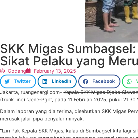
SKK Migas Sumbagsel: 
Sikat Pelaku yang Meru
Godang
February 13, 2025
Twitter
LinkedIn
Facebook
Jakarta, ruangenergi.com-
Kepala SKK Migas Djoko Siswa
(trunk line) “Jene-Pgb”, pada 11 Februari 2025, pukul 21.30
Dalam laporan yang dia terima, disebutkan SKK Migas Perw
merusak jalur pipa penyalur minyak.
“Izin Pak Kepala SKK Migas,⁩ kalau di Sumbagsel kita lagi
mereka lakukan menyebabkan gangguan operasi (stop pum