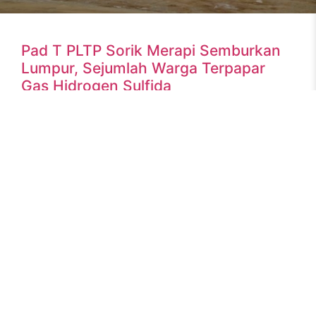
Pad T PLTP Sorik Merapi Semburkan
Lumpur, Sejumlah Warga Terpapar
Gas Hidrogen Sulfida
Madina, ruangenergi – PT Sorik Marapi Geothermal Project
(SMGP) menyatakan benar adanya kejadian well kick di
Pad T, well kick ini mengeluarkan semburan lumpur yang
READ MORE »
24 April 2022
No Comments