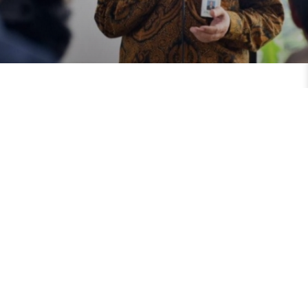
Direktur Panas Bumi Harris Yahya: Tim
Akan Investigasi Penyebab Blow Out
Sumur T12 PLTP Sorik Merapi
Jakarta, ruangenergi – Direktur Panas Bumi Ditjen EBTKE
Harris Yahya merespon dengan cepat atas insiden
semburan lumpur yang mengeluarkan gas hidrogen sulfida
(H2S) di site
READ MORE »
24 April 2022
No Comments