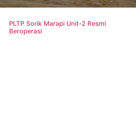
PLTP Sorik Marapi Unit-2 Resmi
Beroperasi
Jakarta, Ruangenergi.com – Setelah menyelesaikan Unit
Rated Capacity (URC) Test, Pembangkit Listrik Tenaga
Panas Bumi (PLTP) Sorik Marapi unit-2 berkapasitas 45
Megawatt (MW) resmi beroperasi
READ MORE »
29 July 2021
No Comments