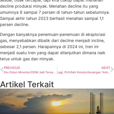
sesuai, tidak tercapai, tapi kita cukup dapat menahan
decline produksi minyak. Menahan decline itu yang
umumnya 6 sampai 7 persen di tahun-tahun sebelumnya.
Sampai akhir tahun 2023 berhasil menahan sampai 1,1
persen decline.
Dengan banyaknya penemuan-penemuan di eksplorasi
gas, menyebabkan dibalik dari decline menjadi incline,
sebesar 2,1 persen. Harapannya di 2024 ini, tren ini
menjadi suatu tren yang dapat dilanjutkan dimana naik
terus untuk gas dan minyak.
PREVIOUS
NEXT
Eks Dirjen Minerba ESDM Jadi Tersangka Baru Kasus Timah
Lagi, PLN Raih Kinerja Keuangan Terbaik Sepanjang Sejarah pada Tahun 2023
Artikel Terkait