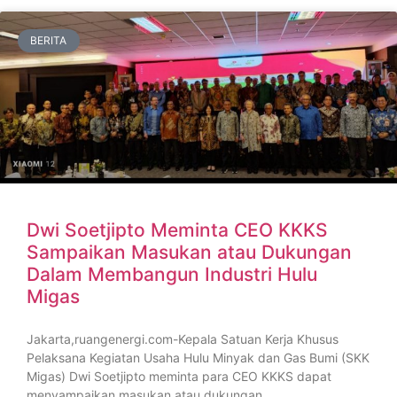
BERITA
Dwi Soetjipto Meminta CEO KKKS
Sampaikan Masukan atau Dukungan
Dalam Membangun Industri Hulu
Migas
Jakarta,ruangenergi.com-Kepala Satuan Kerja Khusus
Pelaksana Kegiatan Usaha Hulu Minyak dan Gas Bumi (SKK
Migas) Dwi Soetjipto meminta para CEO KKKS dapat
menyampaikan masukan atau dukungan