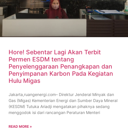
Hore! Sebentar Lagi Akan Terbit
Permen ESDM tentang
Penyelenggaraan Penangkapan dan
Penyimpanan Karbon Pada Kegiatan
Hulu Migas
Jakarta,ruangenergi.com– Direktur Jenderal Minyak dan
Gas (Migas) Kementerian Energi dan Sumber Daya Mineral
(KESDM) Tutuka Ariadji mengatakan pihaknya sedang
menggodok isi dari rancangan Peraturan Menteri
READ MORE »