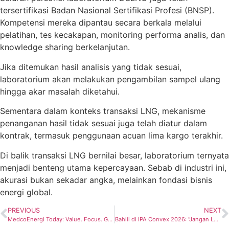
tersertifikasi Badan Nasional Sertifikasi Profesi (BNSP).
Kompetensi mereka dipantau secara berkala melalui
pelatihan, tes kecakapan, monitoring performa analis, dan
knowledge sharing berkelanjutan.
Jika ditemukan hasil analisis yang tidak sesuai,
laboratorium akan melakukan pengambilan sampel ulang
hingga akar masalah diketahui.
Sementara dalam konteks transaksi LNG, mekanisme
penanganan hasil tidak sesuai juga telah diatur dalam
kontrak, termasuk penggunaan acuan lima kargo terakhir.
Di balik transaksi LNG bernilai besar, laboratorium ternyata
menjadi benteng utama kepercayaan. Sebab di industri ini,
akurasi bukan sekadar angka, melainkan fondasi bisnis
energi global.
PREVIOUS
NEXT
MedcoEnergi Today: Value. Focus. Growth. Strategi Energi Terintegrasi, Ekspansi Regional, Hingga Komitmen ESG Jadi Sorotan di IPA Convex ke-50
Bahlil di IPA Convex 2026: “Jangan Lobi-Lobi Lagi, Investor Migas Harus Dipermudah”