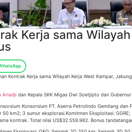
ak Kerja sama Wilayah
us
WhatsApp
anan Kontrak Kerja sama Wilayah Kerja West Kampar, Jabu
 Ariadji
dan Kepala SKK Migas Dwi Soetjipto dan Gubernur 
onsorsium Konsorsium PT. Aserra Petrolindo Gemilang da
D 50 km2; 3 sumur eksplorasi.Komitmen Eksploitasi: GGR
rtama kontrak. Total nilai US$32.559.982. Bonus tandatang
n,Eksplorasi: G&G; Seismik 2D 250 km; Seismik 3D 50 km