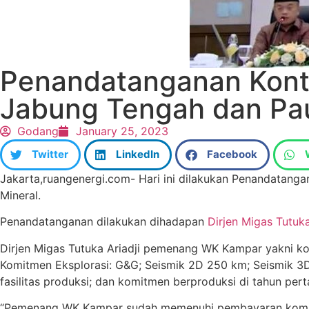
Penandatanganan Kontr
Jabung Tengah dan Pa
Godang
January 25, 2023
Twitter
LinkedIn
Facebook
Jakarta,ruangenergi.com- Hari ini dilakukan Penandatang
Mineral.
Penandatanganan dilakukan dihadapan
Dirjen Migas Tutuka
Dirjen Migas Tutuka Ariadji pemenang WK Kampar yakni k
Komitmen Eksplorasi: G&G; Seismik 2D 250 km; Seismik 3
fasilitas produksi; dan komitmen berproduksi di tahun pe
“Pemenang WK Kampar sudah memenuhi pembayaran komitme