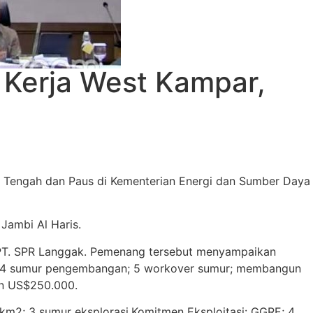
 Kerja West Kampar,
ng Tengah dan Paus di Kementerian Energi dan Sumber Daya
Jambi Al Haris.
n PT. SPR Langgak. Pemenang tersebut menyampaikan
E; 4 sumur pengembangan; 5 workover sumur; membangun
an US$250.000.
2; 3 sumur eksplorasi.Komitmen Eksploitasi: GGRE; 4