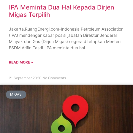
IPA Meminta Dua Hal Kepada Dirjen
Migas Terpilih
Jakarta,RuangEnergi.com-Indonesia Petroleum Association
(IPA) mendengar kabar posisi jabatan Direktur Jenderal
Minyak dan Gas (Dirjen Migas) segera ditetapkan Menteri
ESDM Arifin Tasrif. IPA meminta dua hal
READ MORE »
21 September 2020
No Comments
MIGAS