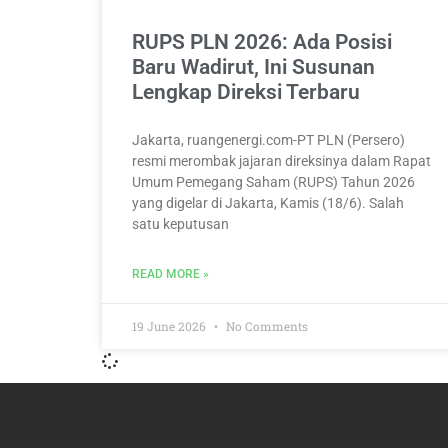
RUPS PLN 2026: Ada Posisi
Baru Wadirut, Ini Susunan
Lengkap Direksi Terbaru
Jakarta, ruangenergi.com-PT PLN (Persero)
resmi merombak jajaran direksinya dalam Rapat
Umum Pemegang Saham (RUPS) Tahun 2026
yang digelar di Jakarta, Kamis (18/6). Salah
satu keputusan
READ MORE »
19 June 2026
No Comments