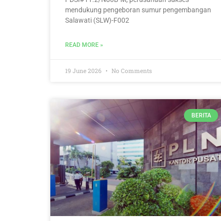
mendukung pengeboran sumur pengembangan
Salawati (SLW)-F002
READ MORE »
19 June 2026
No Comments
BERITA