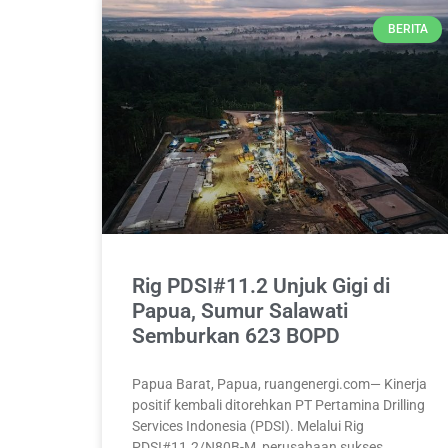
BERITA
Rig PDSI#11.2 Unjuk Gigi di
Papua, Sumur Salawati
Semburkan 623 BOPD
Papua Barat, Papua, ruangenergi.com— Kinerja
positif kembali ditorehkan PT Pertamina Drilling
Services Indonesia (PDSI). Melalui Rig
PDSI#11.2/N80B-M, perusahaan sukses