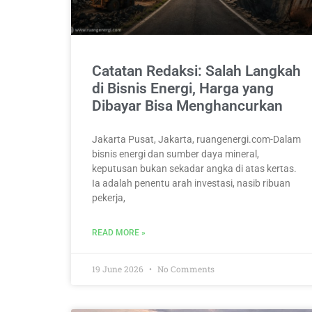
Catatan Redaksi: Salah Langkah
di Bisnis Energi, Harga yang
Dibayar Bisa Menghancurkan
Jakarta Pusat, Jakarta, ruangenergi.com-Dalam
bisnis energi dan sumber daya mineral,
keputusan bukan sekadar angka di atas kertas.
Ia adalah penentu arah investasi, nasib ribuan
pekerja,
READ MORE »
19 June 2026
No Comments