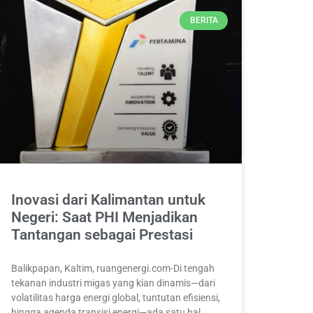
BERITA
Inovasi dari Kalimantan untuk
Negeri: Saat PHI Menjadikan
Tantangan sebagai Prestasi
Balikpapan, Kaltim, ruangenergi.com-Di tengah
tekanan industri migas yang kian dinamis—dari
volatilitas harga energi global, tuntutan efisiensi,
hingga agenda transisi energi—ada satu hal