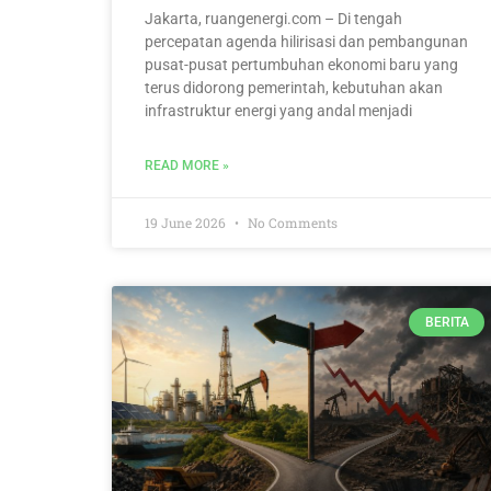
Jakarta, ruangenergi.com – Di tengah
percepatan agenda hilirisasi dan pembangunan
pusat-pusat pertumbuhan ekonomi baru yang
terus didorong pemerintah, kebutuhan akan
infrastruktur energi yang andal menjadi
READ MORE »
19 June 2026
No Comments
BERITA