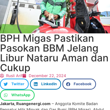
BPH Migas Pastikan
Pasokan BBM Jelang
Libur Nataru Aman dan
Cukup
Rusli Arif
December 22, 2024
Twitter
LinkedIn
Facebook
WhatsApp
Jakarta, Ruangenergi.com
– Anggota Komite Badan
Pengatur Hilir Minyak dan Gas Bumi (BPH Migas), Abdul