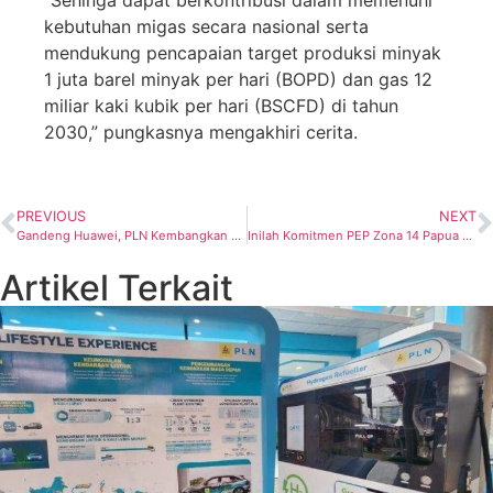
“Sehinga dapat berkontribusi dalam memenuhi
kebutuhan migas secara nasional serta
mendukung pencapaian target produksi minyak
1 juta barel minyak per hari (BOPD) dan gas 12
miliar kaki kubik per hari (BSCFD) di tahun
2030,” pungkasnya mengakhiri cerita.
PREVIOUS
NEXT
Gandeng Huawei, PLN Kembangkan Joint Innovation Center Untuk Transisi Energi
Inilah Komitmen PEP Zona 14 Papua Field, Bor Eksplorasi Buah Merah untuk Tingkatkan Cadangan Migas
Artikel Terkait