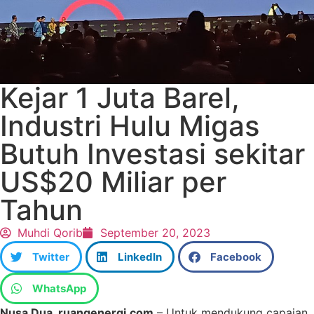
Kejar 1 Juta Barel,
Industri Hulu Migas
Butuh Investasi sekitar
US$20 Miliar per
Tahun
Muhdi Qorib
September 20, 2023
Twitter
LinkedIn
Facebook
WhatsApp
Nusa Dua, ruangenergi.com
– Untuk mendukung capaian