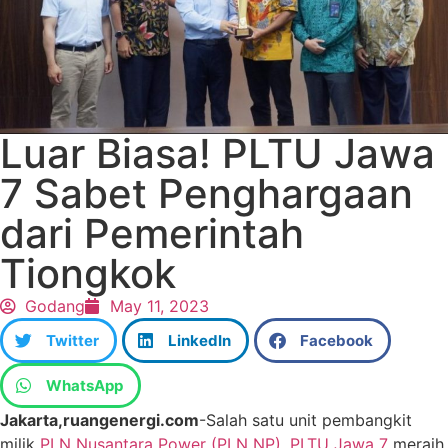
Luar Biasa! PLTU Jawa
7 Sabet Penghargaan
dari Pemerintah
Tiongkok
Godang
May 11, 2023
Twitter
LinkedIn
Facebook
WhatsApp
Jakarta,ruangenergi.com
-Salah satu unit pembangkit
milik
PLN Nusantara Power (PLN NP), PLTU Jawa 7
meraih