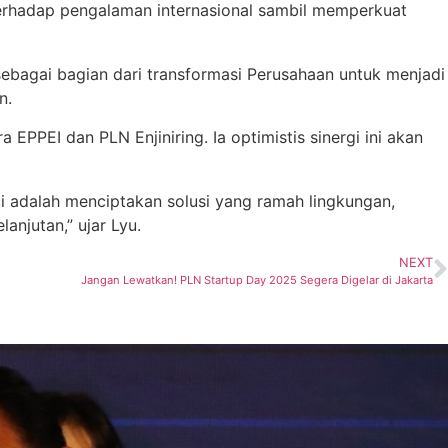
 terhadap pengalaman internasional sambil memperkuat
sebagai bagian dari transformasi Perusahaan untuk menjadi
n.
PPEI dan PLN Enjiniring. Ia optimistis sinergi ini akan
i adalah menciptakan solusi yang ramah lingkungan,
njutan,” ujar Lyu.
NEXT
Jangan Lewatkan! PLN Startup Day 2025 Segera Digelar di Jakarta