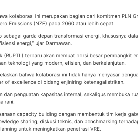
wa kolaborasi ini merupakan bagian dari komitmen PLN 
ero Emissions (NZE) pada 2060 atau lebih cepat.
up sebagai garda depan transformasi energi, khususnya da
siensi energi,” ujar Darmawan.
 (RUPTL) terbaru akan memuat porsi besar pembangkit ene
n teknologi yang modern, efisien, dan berkelanjutan.
elaskan bahwa kolaborasi ini tidak hanya menyasar penguatan
 of excellence di bidang enjiniring ketenagalistrikan.
uan dan penguatan kapasitas internal, sekaligus membuka ru
airani.
ksanaan capacity building dengan membentuk tim kerja gab
wledge sharing, diskusi teknis, dan benchmarking terhadap 
planning untuk meningkatkan penetrasi VRE.