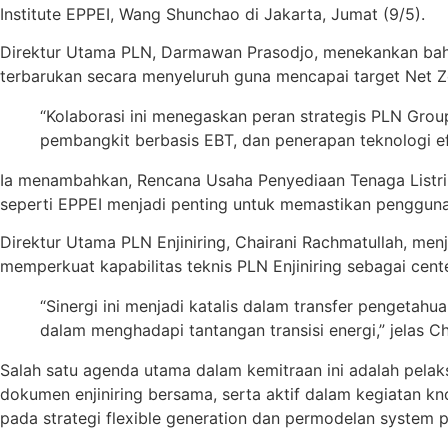
Institute EPPEI, Wang Shunchao di Jakarta, Jumat (9/5).
Direktur Utama PLN, Darmawan Prasodjo, menekankan bah
terbarukan secara menyeluruh guna mencapai target Net Z
“Kolaborasi ini menegaskan peran strategis PLN Gro
pembangkit berbasis EBT, dan penerapan teknologi efi
Ia menambahkan, Rencana Usaha Penyediaan Tenaga Listrik
seperti EPPEI menjadi penting untuk memastikan penggunaa
Direktur Utama PLN Enjiniring, Chairani Rachmatullah, menj
memperkuat kapabilitas teknis PLN Enjiniring sebagai center
“Sinergi ini menjadi katalis dalam transfer pengetah
dalam menghadapi tantangan transisi energi,” jelas Ch
Salah satu agenda utama dalam kemitraan ini adalah pela
dokumen enjiniring bersama, serta aktif dalam kegiatan kno
pada strategi flexible generation dan permodelan system 