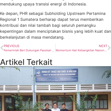
mendukung upaya transisi energi di Indonesia.
Ke depan, PHR sebagai Subholding Upstream Pertamina
Regional 1 Sumatera berharap dapat terus memberikan
kontribusi dan nilai tambah bagi seluruh pemangku
kepentingan dalam menciptakan bisnis yang lebih kuat dan
berkelanjutan di masa mendatang.
PREVIOUS
NEXT
Pemerintah Beri Dukungan Pasokan Gas, PGN Teken PJBG dan Kerja Sama Strategis di IPA Convex 2025
Momentum Hari Kebangkitan Nasional, SP PLN bersama Forkom SP BUMN Rapatkan Barisan Kawal Asta Cita Pemerintahan Prabowo-Gibran
Artikel Terkait