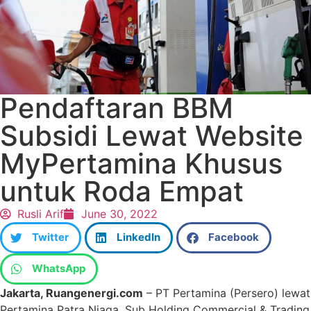
Pendaftaran BBM
Subsidi Lewat Website
MyPertamina Khusus
untuk Roda Empat
Rusli Arif
June 30, 2022
Twitter
LinkedIn
Facebook
WhatsApp
Jakarta, Ruangenergi.com
– PT Pertamina (Persero) lewat
Pertamina Patra Niaga, Sub Holding Commercial & Trading