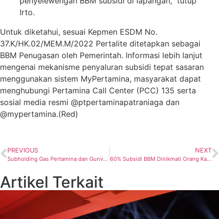
penyelewengan BBM subsidi di lapangan,” tutup
Irto.
Untuk diketahui, sesuai Kepmen ESDM No.
37.K/HK.02/MEM.M/2022 Pertalite ditetapkan sebagai
BBM Penugasan oleh Pemerintah. Informasi lebih lanjut
mengenai mekanisme penyaluran subsidi tepat sasaran
menggunakan sistem MyPertamina, masyarakat dapat
menghubungi Pertamina Call Center (PCC) 135 serta
sosial media resmi @ptpertaminapatraniaga dan
@mypertamina.(Red)
PREVIOUS
NEXT
Subholding Gas Pertamina dan Gunvor Kerjasama Bisnis LNG Global
60% Subsidi BBM Dinikmati Orang Kaya, Pertamina Upayakan Mekanisme Pendaftaran
Artikel Terkait